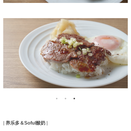
|
养乐多＆Soful酸奶
|